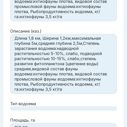
водоема:ихтиофауны плотва, видовой состав
промысловой фауны водоема:ихтиофауны
плотва, Рыбопродуктивность водоема, кг/
га:ихтиофауны 3,5 кг/га
Описание (каз.)
Длина 1,8 км, Ширина 1,2км,максимальная
глубина 5м,средняя глубина 2,5м,Степень
зарастания водоема:надводной
растительностью 5-10%, слабо, подводной
растительностью 10-15%, слабо,степень
развития фитопланктона (цветение воды)
среднее,видовой состав фауны
водоема:ихтиофауны плотва, видовой состав
промысловой фауны водоема:ихтиофауны
плотва, Рыбопродуктивность водоема, кг/
га:ихтиофауны 3,5 кг/га
Тип водоема
Площадь, га