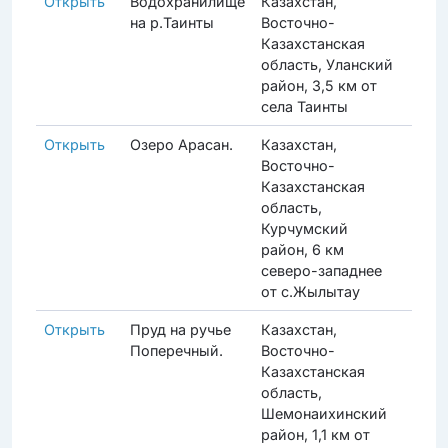
Открыть
Водохранилище
Казахстан,
Прод
на р.Таинты
Восточно-
Казахстанская
область, Уланский
район, 3,5 км от
села Таинты
Открыть
Озеро Арасан.
Казахстан,
Прод
Восточно-
Казахстанская
область,
Курчумский
район, 6 км
северо-западнее
от с.Жылытау
Открыть
Пруд на ручье
Казахстан,
Акти
Поперечный.
Восточно-
Казахстанская
область,
Шемонаихинский
район, 1,1 км от