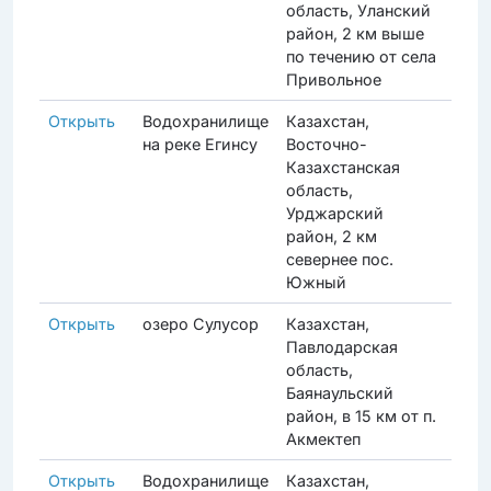
область, Уланский
район, 2 км выше
по течению от села
Привольное
Открыть
Водохранилище
Казахстан,
Акти
на реке Егинсу
Восточно-
Казахстанская
область,
Урджарский
район, 2 км
севернее пос.
Южный
Открыть
озеро Сулусор
Казахстан,
Прод
Павлодарская
область,
Баянаульский
район, в 15 км от п.
Акмектеп
Открыть
Водохранилище
Казахстан,
Прод