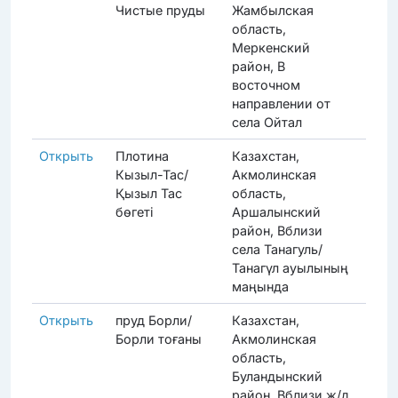
Чистые пруды
Жамбылская
область,
Меркенский
район, В
восточном
направлении от
села Ойтал
Открыть
Плотина
Казахстан,
Прод
Кызыл-Тас/
Акмолинская
Қызыл Тас
область,
бөгеті
Аршалынский
район, Вблизи
села Танагуль/
Танагүл ауылының
маңында
Открыть
пруд Борли/
Казахстан,
Прод
Борли тоғаны
Акмолинская
область,
Буландынский
район, Вблизи ж/д