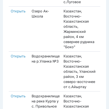
с.Луговое
Открыть
Озеро Ак-
Казахстан,
Прод
Школа
Восточно-
Казахстанская
область,
Жарминский
район, 4 км
севернее рудника
"Боко"
Открыть
Водохранилище
Казахстан,
Прод
на р.Уланка №3
Восточно-
Казахстанская
область, Уланский
район, 3 км
северо-восточнее
от с.Айыртау
Открыть
Водохранилище
Казахстан,
Акти
на реке Курпа у
Восточно-
с. Привольное
Казахстанская