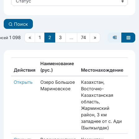
Статус
Поиск
1 098
«
1
2
3
...
74
»
писей
Наименование
Действия
(рус.)
Местонахождение
Стат
Открыть
Озеро Большое
Казахстан,
Прод
Мариновское
Восточно-
Казахстанская
область,
Жарминский
район, 3 км
западнее от с. Ади
(Былкылдак)