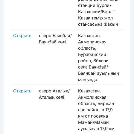
станции Бурли-
Казахский/Бөрлі-
Қазақ темір жол
стансасына жақын
Открыть
озеро Баянбай/
Казахстан,
Прод
Баянбай көлі
Акмолинская
область,
Бурабайский
район, Вблизи
села Баянбай/
Баянбай ауылының
маңында
Открыть
озеро Аталык/
Казахстан,
Прод
Аталық көлі
Акмолинская
область, Биржан
сал район, в 17,9
км от поселка
Мамай/Мамай
ауылынан 17,9 км