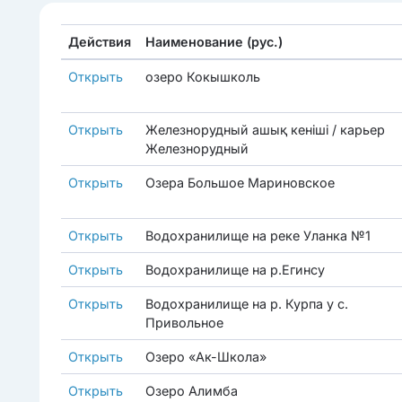
Действия
Наименование (рус.)
Открыть
озеро Кокышколь
Открыть
Железнорудный ашық кеніші / карьер
Железнорудный
Открыть
Озера Большое Мариновское
Открыть
Водохранилище на реке Уланка №1
Открыть
Водохранилище на р.Егинсу
Открыть
Водохранилище на р. Курпа у с.
Привольное
Открыть
Озеро «Ак-Школа»
Открыть
Озеро Алимба