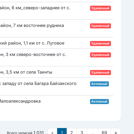
йон, 6 км_северо-западнее от с.
Удаленный
айон, 7 км восточнее рудника
Удаленный
й район, 1,1 км от с. Луговое
Удаленный
н, 3 км северо-восточнее от с.
Удаленный
н, 3,5 км от села Таинты
Удаленный
 западу от села Багара Байзакского
Активный
 Малоалександровка
Активный
1 031
«
1
2
3
...
69
»
Всего записей