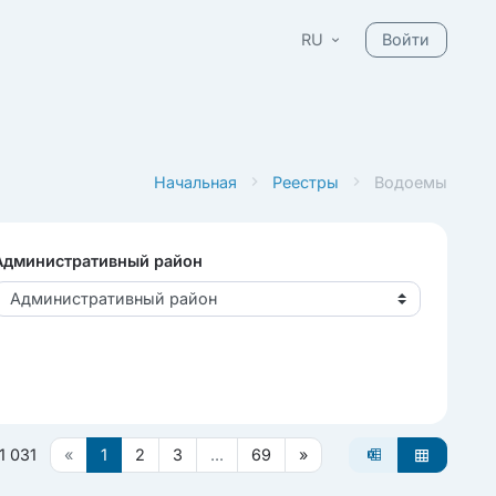
RU
Войти
Начальная
Реестры
Водоемы
Административный район
Административный район
1 031
«
1
2
3
...
69
»