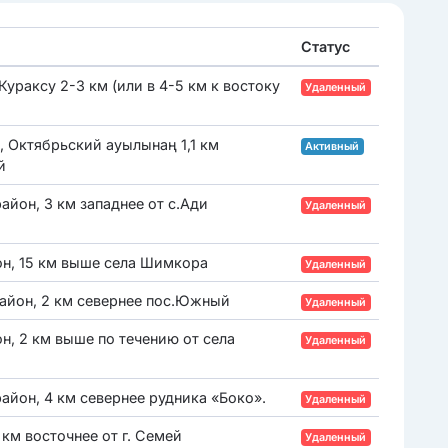
Статус
Кураксу 2-3 км (или в 4-5 км к востоку
Удаленный
, Октябрьский ауылынаң 1,1 км
Активный
й
айон, 3 км западнее от с.Ади
Удаленный
он, 15 км выше села Шимкора
Удаленный
район, 2 км севернее пос.Южный
Удаленный
н, 2 км выше по течению от села
Удаленный
айон, 4 км севернее рудника «Боко».
Удаленный
 км восточнее от г. Семей
Удаленный