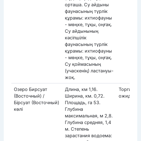
орташа. Су айдыны
фаунасының түрлік
құрамы: ихтиофауны
- мөңке, тұқы, оңғақ.
Су айдынының
кәсіпшілік
фаунасының түрлік
құрамы: ихтиофауны
- мөңке, тұқы, оңғақ.
Су қоймасының
(учаскенің) ластануы-
жоқ.
Озеро Бирсуат
Длина, км 1,16.
Торги
(Восточный) /
Ширина, км. 0,72.
ожидают
Бірсуат (Восточный)
Площадь, га 53.
көлі
Глубина
максимальная, м 2,8.
Глубина средняя, 1,4
м. Степень
зарастания водоема: