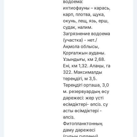
водоема:
ихтиофауны – карась,
карп, плотва, щука,
окунь, лещ, язь, ерш,
судак, налим.
Загрязнение водоема
(участка) - нет./
Ақмола облысы,
Қорғалжын ауданы.
Ұзындығы, км 2,68.
Ені, км 1,32. Алаңы, га
322. Максималды
тереңдігі, м 3,5.
Тереңдігі орташа, 3,0
м. резервуардың өсу
дәрежесі: жер үсті
өсімдіктері- әлсіз. су
асты өсімдіктері -
әлсіз.
Фитопланктонның
даму дәрежесі
(судың гүлденуі)