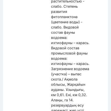
растительностью -
слабо. Степень
развития
фитопланктона
(цветение воды) -
слабо. Видовой
состав фауны
водоема:
ихтиофауны – карась.
Видовой состав
промысловой фауны
водоема:
ихтиофауны – карась.
Загрязнение водоема
(участка) – выпас
скота./ Ақмола
облысы, Жарқайын
ауданы. Ұзындығы,
км 0,61. Ені, км 0,32.
Алаңы, га 14.
резервуардың өсу
дәрежесі: жер үсті