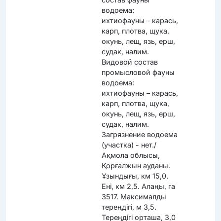
водоема:
ихтиофауны – карась,
карп, плотва, щука,
окунь, лещ, язь, ерш,
судак, налим.
Видовой состав
промысловой фауны
водоема:
ихтиофауны – карась,
карп, плотва, щука,
окунь, лещ, язь, ерш,
судак, налим.
Загрязнение водоема
(участка) - нет./
Ақмола облысы,
Қорғалжын ауданы.
Ұзындығы, км 15,0.
Ені, км 2,5. Алаңы, га
3517. Максималды
тереңдігі, м 3,5.
Тереңдігі орташа, 3,0