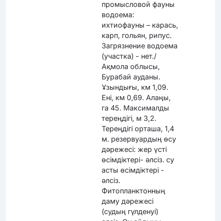
промысловой фауны
водоема:
ихтиофауны – карась,
карп, гольян, рипус.
Загрязнение водоема
(участка) - нет./
Ақмола облысы,
Бурабай ауданы.
Ұзындығы, км 1,09.
Ені, км 0,69. Алаңы,
га 45. Максималды
тереңдігі, м 3,2.
Тереңдігі орташа, 1,4
м. резервуардың өсу
дәрежесі: жер үсті
өсімдіктері- әлсіз. су
асты өсімдіктері -
әлсіз.
Фитопланктонның
даму дәрежесі
(судың гүлденуі)