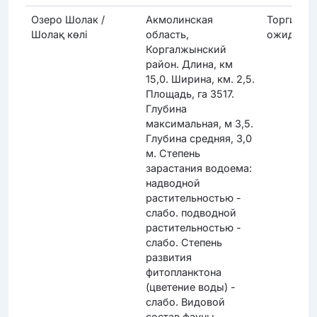
Озеро Шолак /
Акмолинская
Торги
Шолақ көлі
область,
ожидают
Коргалжынский
район. Длина, км
15,0. Ширина, км. 2,5.
Площадь, га 3517.
Глубина
максимальная, м 3,5.
Глубина средняя, 3,0
м. Степень
зарастания водоема:
надводной
растительностью -
слабо. подводной
растительностью -
слабо. Степень
развития
фитопланктона
(цветение воды) -
слабо. Видовой
состав фауны