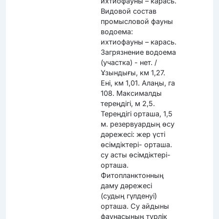
ихтиофауны – карась.
Видовой состав
промысловой фауны
водоема:
ихтиофауны – карась.
Загрязнение водоема
(участка) - нет. /
Ұзындығы, км 1,27.
Ені, км 1,01. Алаңы, га
108. Максималды
тереңдігі, м 2,5.
Тереңдігі орташа, 1,5
м. резервуардың өсу
дәрежесі: жер үсті
өсімдіктері- орташа.
су асты өсімдіктері-
орташа.
Фитопланктонның
даму дәрежесі
(судың гүлденуі)
орташа. Су айдыны
фаунасының түрлік