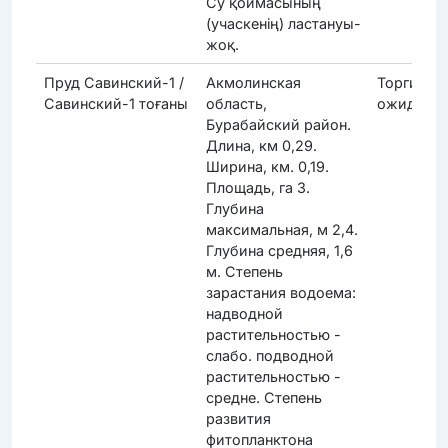
Су қоймасының
(учаскенің) ластануы-
жоқ.
Пруд Савинский-1 /
Акмолинская
Торги
Савинский-1 тоғаны
область,
ожидают
Бурабайский район.
Длина, км 0,29.
Ширина, км. 0,19.
Площадь, га 3.
Глубина
максимальная, м 2,4.
Глубина средняя, 1,6
м. Степень
зарастания водоема:
надводной
растительностью -
слабо. подводной
растительностью -
средне. Степень
развития
фитопланктона