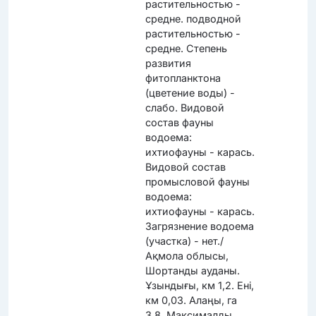
растительностью -
средне. подводной
растительностью -
средне. Степень
развития
фитопланктона
(цветение воды) -
слабо. Видовой
состав фауны
водоема:
ихтиофауны - карась.
Видовой состав
промысловой фауны
водоема:
ихтиофауны - карась.
Загрязнение водоема
(участка) - нет./
Ақмола облысы,
Шортанды ауданы.
Ұзындығы, км 1,2. Ені,
км 0,03. Алаңы, га
3,8. Максималды