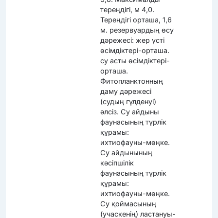
тереңдігі, м 4,0.
Тереңдігі орташа, 1,6
м. резервуардың өсу
дәрежесі: жер үсті
өсімдіктері-орташа.
су асты өсімдіктері-
орташа.
Фитопланктонның
даму дәрежесі
(судың гүлденуі)
әлсіз. Су айдыны
фаунасының түрлік
құрамы:
ихтиофауны-мөңке.
Су айдынының
кәсіпшілік
фаунасының түрлік
құрамы:
ихтиофауны-мөңке.
Су қоймасының
(учаскенің) ластануы-