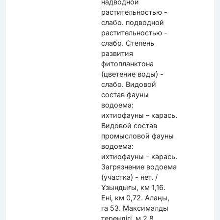
надводной
растительностью -
слабо. подводной
растительностью -
слабо. Степень
развития
фитопланктона
(цветение воды) -
слабо. Видовой
состав фауны
водоема:
ихтиофауны – карась.
Видовой состав
промысловой фауны
водоема:
ихтиофауны – карась.
Загрязнение водоема
(участка) - нет. /
Ұзындығы, км 1,16.
Ені, км 0,72. Алаңы,
га 53. Максималды
тереңдігі, м 2,8.