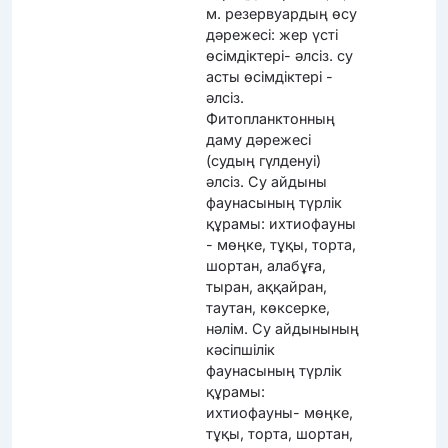
м. резервуардың өсу
дәрежесі: жер үсті
өсімдіктері- әлсіз. су
асты өсімдіктері -
әлсіз.
Фитопланктонның
даму дәрежесі
(судың гүлденуі)
әлсіз. Су айдыны
фаунасының түрлік
құрамы: ихтиофауны
- мөңке, тұқы, торта,
шортан, алабұға,
тыран, аққайран,
таутан, көксерке,
нәлім. Су айдынының
кәсіпшілік
фаунасының түрлік
құрамы:
ихтиофауны- мөңке,
тұқы, торта, шортан,