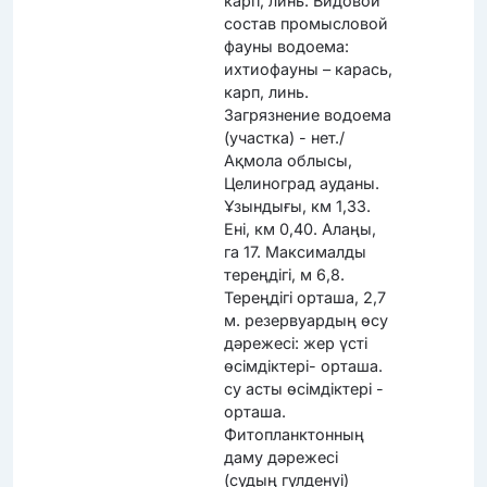
карп, линь. Видовой
состав промысловой
фауны водоема:
ихтиофауны – карась,
карп, линь.
Загрязнение водоема
(участка) - нет./
Ақмола облысы,
Целиноград ауданы.
Ұзындығы, км 1,33.
Ені, км 0,40. Алаңы,
га 17. Максималды
тереңдігі, м 6,8.
Тереңдігі орташа, 2,7
м. резервуардың өсу
дәрежесі: жер үсті
өсімдіктері- орташа.
су асты өсімдіктері -
орташа.
Фитопланктонның
даму дәрежесі
(судың гүлденуі)