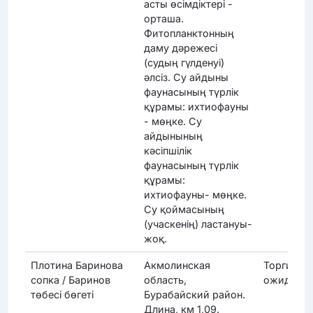
асты өсімдіктері -
орташа.
Фитопланктонның
даму дәрежесі
(судың гүлденуі)
әлсіз. Су айдыны
фаунасының түрлік
құрамы: ихтиофауны
- мөңке. Су
айдынының
кәсіпшілік
фаунасының түрлік
құрамы:
ихтиофауны- мөңке.
Су қоймасының
(учаскенің) ластануы-
жоқ.
Плотина Баринова
Акмолинская
Торги
сопка / Баринов
область,
ожидают
төбесі бөгеті
Бурабайский район.
Длина, км 1,09.