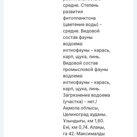
средне. Степень
развития
фитопланктона
(цветение воды) -
средне. Видовой
состав фауны
водоема:
ихтиофауны – карась,
карп, щука, линь.
Видовой состав
промысловой фауны
водоема:
ихтиофауны – карась,
карп, щука, линь.
Загрязнение водоема
(участка) - нет./
Ақмола облысы,
Целиноград ауданы.
Ұзындығы, км 1,60.
Ені, км 0,74. Алаңы,
га 42. Максималды