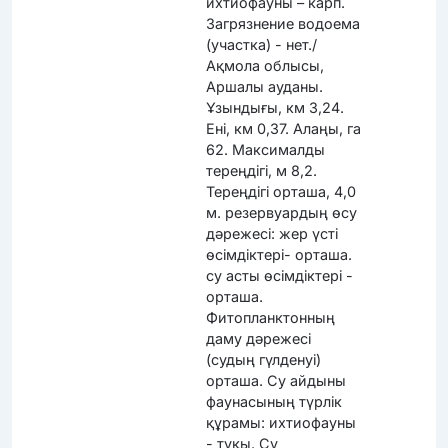
ихтиофауны – карп.
Загрязнение водоема
(участка) - нет./
Ақмола облысы,
Аршалы ауданы.
Ұзындығы, км 3,24.
Ені, км 0,37. Алаңы, га
62. Максималды
тереңдігі, м 8,2.
Тереңдігі орташа, 4,0
м. резервуардың өсу
дәрежесі: жер үсті
өсімдіктері- орташа.
су асты өсімдіктері -
орташа.
Фитопланктонның
даму дәрежесі
(судың гүлденуі)
орташа. Су айдыны
фаунасының түрлік
құрамы: ихтиофауны
- тұқы. Су