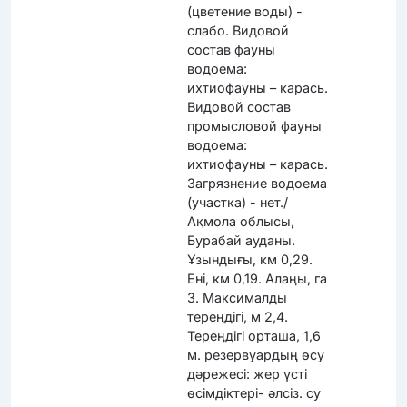
(цветение воды) -
слабо. Видовой
состав фауны
водоема:
ихтиофауны – карась.
Видовой состав
промысловой фауны
водоема:
ихтиофауны – карась.
Загрязнение водоема
(участка) - нет./
Ақмола облысы,
Бурабай ауданы.
Ұзындығы, км 0,29.
Ені, км 0,19. Алаңы, га
3. Максималды
тереңдігі, м 2,4.
Тереңдігі орташа, 1,6
м. резервуардың өсу
дәрежесі: жер үсті
өсімдіктері- әлсіз. су