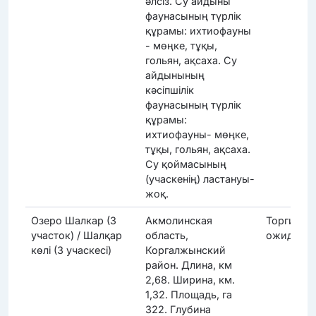
әлсіз. Су айдыны
фаунасының түрлік
құрамы: ихтиофауны
- мөңке, тұқы,
гольян, ақсаха. Су
айдынының
кәсіпшілік
фаунасының түрлік
құрамы:
ихтиофауны- мөңке,
тұқы, гольян, ақсаха.
Су қоймасының
(учаскенің) ластануы-
жоқ.
Озеро Шалкар (3
Акмолинская
Торги
участок) / Шалқар
область,
ожидают
көлі (3 учаскесі)
Коргалжынский
район. Длина, км
2,68. Ширина, км.
1,32. Площадь, га
322. Глубина