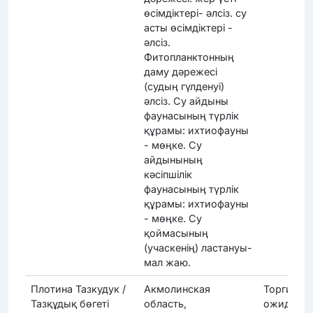
өсімдіктері- әлсіз. су
асты өсімдіктері -
әлсіз.
Фитопланктонның
даму дәрежесі
(судың гүлденуі)
әлсіз. Су айдыны
фаунасының түрлік
құрамы: ихтиофауны
- мөңке. Су
айдынының
кәсіпшілік
фаунасының түрлік
құрамы: ихтиофауны
- мөңке. Су
қоймасының
(учаскенің) ластануы-
мал жаю.
Плотина Тазкудук /
Акмолинская
Торги
Тазқұдық бөгеті
область,
ожидают