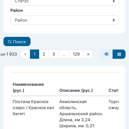
Статус
Район
Район
Поиск
1 933
«
1
2
3
...
129
»
сей
Наименование
(рус.)
Описание (рус.)
Статус
Плотина Красное
Акмолинская
Торги
озеро / Красное көл
область,
ожидают
бөгеті
Аршалынский район.
Длина, км 3,24.
Ширина, км. 0,37.