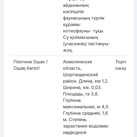
айдынының
кәсіпшілік
фаунасының түрлік
құрамы:
ихтиофауны- тұқы.
Су қоймасының
(учаскенің) ластануы-
жоқ.
Плотина Ошак /
Акмолинская
Торги
Ошақ бөгеті
область,
ожидают
Шортандинский
район. Длина, км 1,2.
Ширина, км. 0,03.
Площадь, га 3,8.
Глубина
максимальная, м 4,0.
Глубина средняя, 1,6
м. Степень
зарастания водоема:
надводной