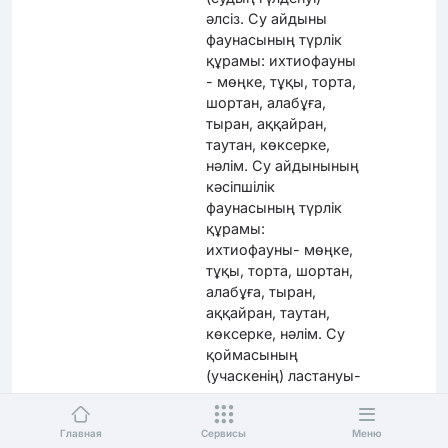
әлсіз. Су айдыны
фаунасының түрлік
құрамы: ихтиофауны
- мөңке, тұқы, торта,
шортан, алабұға,
тыран, аққайран,
таутан, көксерке,
нәлім. Су айдынының
кәсіпшілік
фаунасының түрлік
құрамы:
ихтиофауны- мөңке,
тұқы, торта, шортан,
алабұға, тыран,
аққайран, таутан,
көксерке, нәлім. Су
қоймасының
(учаскенің) ластануы-
жоқ.
Озеро Коктал /
Акмолинская
Торги
Главная
Сервисы
Меню