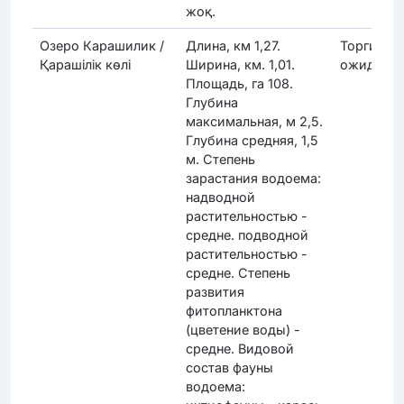
жоқ.
Озеро Карашилик /
Длина, км 1,27.
Торги
Қарашілік көлі
Ширина, км. 1,01.
ожидают
Площадь, га 108.
Глубина
максимальная, м 2,5.
Глубина средняя, 1,5
м. Степень
зарастания водоема:
надводной
растительностью -
средне. подводной
растительностью -
средне. Степень
развития
фитопланктона
(цветение воды) -
средне. Видовой
состав фауны
водоема: