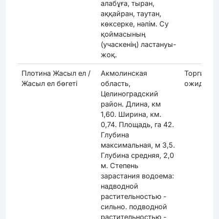
алабұға, тыран,
аққайран, таутан,
көксерке, нәлім. Су
қоймасының
(учаскенің) ластануы-
жоқ.
Плотина Жасыл ел /
Акмолинская
Торги
Жасыл ел бөгеті
область,
ожидают
Целиноградский
район. Длина, км
1,60. Ширина, км.
0,74. Площадь, га 42.
Глубина
максимальная, м 3,5.
Глубина средняя, 2,0
м. Степень
зарастания водоема:
надводной
растительностью -
сильно. подводной
растительностью -