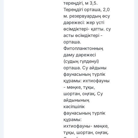
тереңдігі, м 3,5.
Тереңдігі орташа, 2,0
м. резервуардың өсу
дәрежесі: жер үсті
өсімдіктері- қатты. су
асты өсімдіктері -
орташа.
Фитопланктонның
даму дәрежесі
(судың гүлденуі)
орташа. Су айдыны
фаунасының түрлік
құрамы: ихтиофауны
- мөңке, тұқы,
шортан, оңғақ. Су
айдынының
кәсіпшілік
фаунасының түрлік
құрамы:
ихтиофауны- мөңке,
тұқы, шортан, оңғақ.