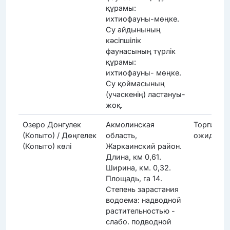
құрамы:
ихтиофауны-мөңке.
Су айдынының
кәсіпшілік
фаунасының түрлік
құрамы:
ихтиофауны- мөңке.
Су қоймасының
(учаскенің) ластануы-
жоқ.
Озеро Донгулек
Акмолинская
Торги
(Копыто) / Дөңгелек
область,
ожидают
(Копыто) көлі
Жаркаинский район.
Длина, км 0,61.
Ширина, км. 0,32.
Площадь, га 14.
Степень зарастания
водоема: надводной
растительностью -
слабо. подводной