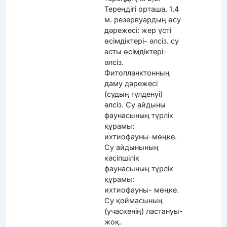
Тереңдігі орташа, 1,4
м. резервуардың өсу
дәрежесі: жер үсті
өсімдіктері- әлсіз. су
асты өсімдіктері-
әлсіз.
Фитопланктонның
даму дәрежесі
(судың гүлденуі)
әлсіз. Су айдыны
фаунасының түрлік
құрамы:
ихтиофауны-мөңке.
Су айдынының
кәсіпшілік
фаунасының түрлік
құрамы:
ихтиофауны- мөңке.
Су қоймасының
(учаскенің) ластануы-
жоқ.