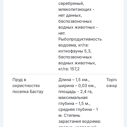
серебряный,
млекопитающих -
нет данных,
беспозвоночных
водных животных -
нет.
Рыбопродуктивность
водоема, кг/га:
ихтиофауны 5,3,
беспозвоночных
водных животных,
кг/га: 157,2
Пруд в
Длина – 1,5 км.,
Торги
окрестностях
ширина – 0,03 км.,
ожидаютс
поселка Бастау
площадь - 2,4 га,
максимальная
глубина – 1,5 м.,
средняя глубина - 1
м. Степень
зарастания водоема: