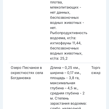
плотва,
млекопитающих -
нет данных,
беспозвоночных
водных животных -
нет.
Рыбопродуктивность
водоема, кг/га:
ихтиофауны 11,44,
беспозвоночных
водных животных,
кг/га: 25,2
Озеро Песчаное в
Длина – 0,25 км.,
Торги
окрестностях села
ширина – 0,17 км.,
ожидаютс
Богдановка
площадь - 3,8 га,
максимальная
глубина – 4,5 м.,
средняя глубина - 2
м. Степень
зарастания водоема:
слабо, надводной