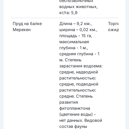
беспозвоночных
водных животных,
кг/га: 5,9
Пруд на балке
Длина – 9,2 км.,
Торги
Мерекен
ширина – 0,02 км.,
ожидаютс
площадь - 15 га,
максимальная
глубина - 1 м.,
средняя глубина - 1
м. Степень
зарастания водоема:
средне, надводной
растительностью:
средне, подводной
растительностью:
средне. Степень
развития
фитопланктона
(цветение воды) -
нет данных. Видовой
состав фауны