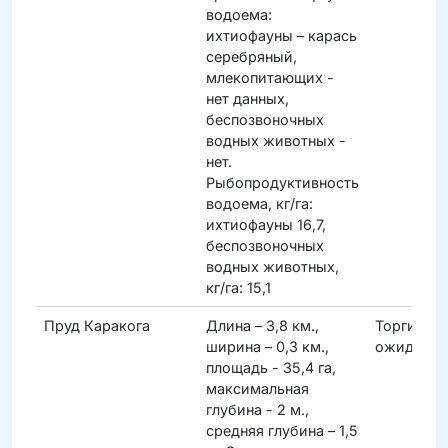
водоема:
ихтиофауны – карась
серебряный,
млекопитающих -
нет данных,
беспозвоночных
водных животных -
нет.
Рыбопродуктивность
водоема, кг/га:
ихтиофауны 16,7,
беспозвоночных
водных животных,
кг/га: 15,1
Пруд Каракога
Длина – 3,8 км.,
Торги
ширина – 0,3 км.,
ожидаютс
площадь - 35,4 га,
максимальная
глубина - 2 м.,
средняя глубина – 1,5