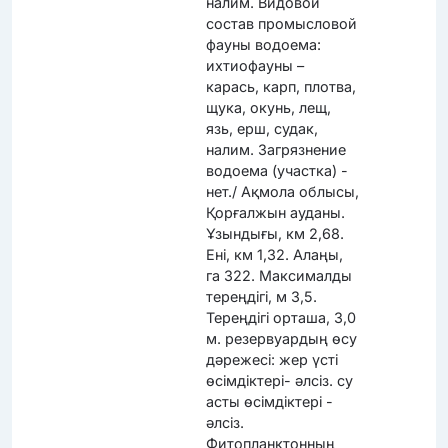
налим. Видовой
состав промысловой
фауны водоема:
ихтиофауны –
карась, карп, плотва,
щука, окунь, лещ,
язь, ерш, судак,
налим. Загрязнение
водоема (участка) -
нет./ Ақмола облысы,
Қорғалжын ауданы.
Ұзындығы, км 2,68.
Ені, км 1,32. Алаңы,
га 322. Максималды
тереңдігі, м 3,5.
Тереңдігі орташа, 3,0
м. резервуардың өсу
дәрежесі: жер үсті
өсімдіктері- әлсіз. су
асты өсімдіктері -
әлсіз.
Фитопланктонның