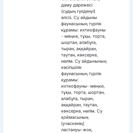
даму дәрежесі
(судың гүлденуі)
әлсіз. Су айдыны
фаунасының түрлік
құрамы: ихтиофауны
- мөңке, тұқы, торта,
шортан, алабұға,
тыран, аққайран,
таутан, көксерке,
нәлім. Су айдынының
кәсіпшілік
фаунасының түрлік
құрамы:
ихтиофауны- мөңке,
тұқы, торта, шортан,
алабұға, тыран,
аққайран, таутан,
көксерке, нәлім. Су
қоймасының
(учаскенің)
ластануы-жоқ.