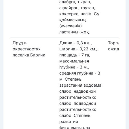
алабұға, тыран,
аққайран, таутан,
көксерке, нәлім. Су
қоймасының
(учаскенің)
ластануы-жоқ.
Пруд в
Длина – 0,3 км.,
Торги
окрестностях
ширина – 0,23 км.,
ожидаютс
поселка Бирлик
площадь - 7 га,
максимальная
глубина - 3 м.,
средняя глубина - 3
м. Степень
зарастания водоема:
слабо, надводной
растительностью:
слабо, подводной
растительностью:
слабо. Степень
развития
фитопланктона