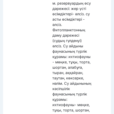
м. резервуардың өсу
дәрежесі: жер үсті
өсімдіктері- әлсіз. су
асты өсімдіктері -
әлсіз.
Фитопланктонның
даму дәрежесі
(судың гүлденуі)
әлсіз. Су айдыны
фаунасының түрлік
құрамы: ихтиофауны
- мөңке, тұқы, торта,
шортан, алабұға,
тыран, аққайран,
таутан, көксерке,
нәлім. Су айдынының
кәсіпшілік
фаунасының түрлік
құрамы:
ихтиофауны- мөңке,
тұқы, торта, шортан,