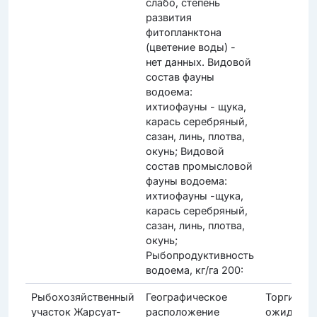
слабо, степень
развития
фитопланктона
(цветение воды) -
нет данных. Видовой
состав фауны
водоема:
ихтиофауны - щука,
карась серебряный,
сазан, линь, плотва,
окунь; Видовой
состав промысловой
фауны водоема:
ихтиофауны -щука,
карась серебряный,
сазан, линь, плотва,
окунь;
Рыбопродуктивность
водоема, кг/га 200:
Рыбохозяйственный
Географическое
Торги
участок Жарсуат-
расположение
ожидаютс