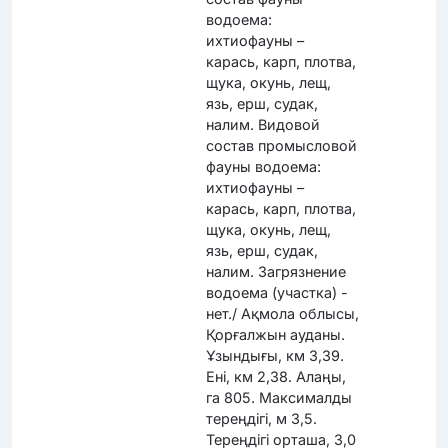
водоема:
ихтиофауны –
карась, карп, плотва,
щука, окунь, лещ,
язь, ерш, судак,
налим. Видовой
состав промысловой
фауны водоема:
ихтиофауны –
карась, карп, плотва,
щука, окунь, лещ,
язь, ерш, судак,
налим. Загрязнение
водоема (участка) -
нет./ Ақмола облысы,
Қорғалжын ауданы.
Ұзындығы, км 3,39.
Ені, км 2,38. Алаңы,
га 805. Максималды
тереңдігі, м 3,5.
Тереңдігі орташа, 3,0