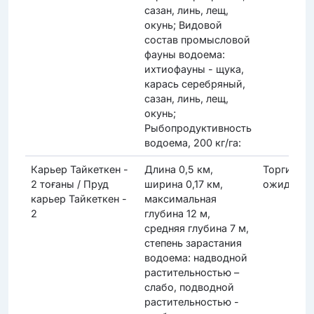
сазан, линь, лещ,
окунь; Видовой
состав промысловой
фауны водоема:
ихтиофауны - щука,
карась серебряный,
сазан, линь, лещ,
окунь;
Рыбопродуктивность
водоема, 200 кг/га:
Карьер Тайкеткен -
Длина 0,5 км,
Торги
2 тоғаны / Пруд
ширина 0,17 км,
ожидаютс
карьер Тайкеткен -
максимальная
2
глубина 12 м,
средняя глубина 7 м,
степень зарастания
водоема: надводной
растительностью –
слабо, подводной
растительностью -