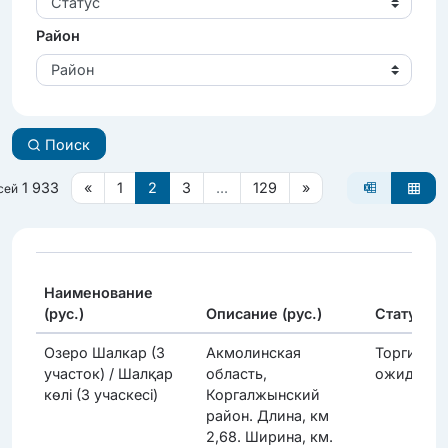
Статус
Район
Район
Поиск
1 933
«
1
2
3
...
129
»
сей
Наименование
(рус.)
Описание (рус.)
Статус
Озеро Шалкар (3
Акмолинская
Торги
участок) / Шалқар
область,
ожидаютс
көлі (3 учаскесі)
Коргалжынский
район. Длина, км
2,68. Ширина, км.