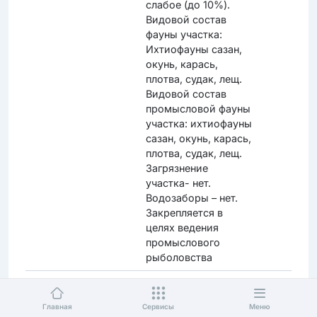
слабое (до 10%).
Видовой состав
фауны участка:
Ихтиофауны сазан,
окунь, карась,
плотва, судак, лещ.
Видовой состав
промысловой фауны
участка: ихтиофауны
сазан, окунь, карась,
плотва, судак, лещ.
Загрязнение
участка- нет.
Водозаборы – нет.
Закрепляется в
целях ведения
промыслового
рыболовства
Карьер Тайкеткен -
Длина 0,67 км,
Торги
3 тоғаны / Пруд
ширина 0,24 км,
ожидаютс
Главная
Сервисы
Меню
карьер Тайкеткен -
максимальная