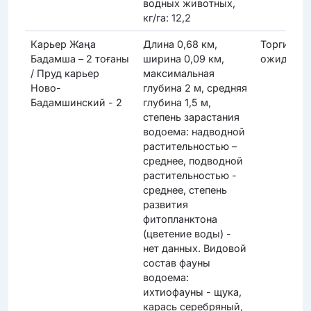
водных животных,
кг/га: 12,2
Карьер Жаңа
Длина 0,68 км,
Торги
Бадамша – 2 тоғаны
ширина 0,09 км,
ожидаютс
/ Пруд карьер
максимальная
Ново-
глубина 2 м, средняя
Бадамшинский - 2
глубина 1,5 м,
степень зарастания
водоема: надводной
растительностью –
среднее, подводной
растительностью -
среднее, степень
развития
фитопланктона
(цветение воды) -
нет данных. Видовой
состав фауны
водоема:
ихтиофауны - щука,
карась серебряный,