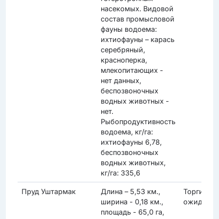
насекомых. Видовой
состав промысловой
фауны водоема:
ихтиофауны – карась
серебряный,
красноперка,
млекопитающих -
нет данных,
беспозвоночных
водных животных -
нет.
Рыбопродуктивность
водоема, кг/га:
ихтиофауны 6,78,
беспозвоночных
водных животных,
кг/га: 335,6
Пруд Уштармак
Длина – 5,53 км.,
Торги
ширина - 0,18 км.,
ожидаютс
площадь - 65,0 га,