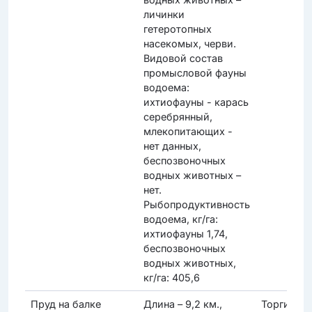
личинки
гетеротопных
насекомых, черви.
Видовой состав
промысловой фауны
водоема:
ихтиофауны - карась
серебрянный,
млекопитающих -
нет данных,
беспозвоночных
водных животных –
нет.
Рыбопродуктивность
водоема, кг/га:
ихтиофауны 1,74,
беспозвоночных
водных животных,
кг/га: 405,6
Пруд на балке
Длина – 9,2 км.,
Торги