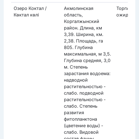
Озеро Коктал /
Акмолинская
Торги
Көктал көлі
область,
ожидаютс
Коргалжынский
район. Длина, км
3,39. Ширина, км.
2,38. Площадь, га
805. Глубина
максимальная, м 3,5.
Глубина средняя, 3,0
м. Степень
зарастания водоема:
надводной
растительностью -
слабо. подводной
растительностью -
слабо. Степень
развития
фитопланктона
(цветение воды) -
слабо. Видовой
состав фауны